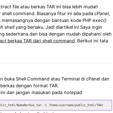
xtract
file atau berkas TAR ini bisa lebih mudah
ur shell command. Biasanya fitur ini ada pada
cPanel
,
isa memasangnya dengan bantuan kode PHP
exec()
ah
shell
yang berlaku. Jadi diartikel ini Saya ingin
ng sederhana dan bisa dengan mudah dipahami oleh
act
berkas TAR dari shell command
. Berikut ini tata
an buka Shell Command atau Terminal di cPanel dan
i berkas dengan format TAR.
h ini dan jangan masukan pada
notepad
.
blic_html/NamaBerkas.tar -C /home/username/public_html/TAR/