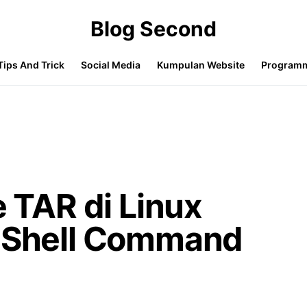
Blog Second
Tips And Trick
Social Media
Kumpulan Website
Program
e TAR di Linux
i Shell Command