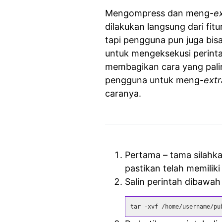
Mengompress dan meng-
e
dilakukan langsung dari fit
tapi pengguna pun juga b
untuk mengeksekusi perint
membagikan cara yang pali
pengguna untuk
meng-
extr
caranya.
Pertama – tama silahk
pastikan telah memilik
Salin perintah dibawa
tar -xvf /home/username/pu