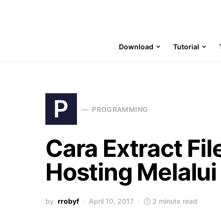
Download
Tutorial
P
PROGRAMMING
Cara Extract Fil
Hosting Melalu
by
rrobyf
April 10, 2017
2 minute read