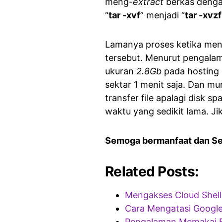
meng-
extract
berkas dengan
“
tar -xvf
” menjadi “
tar -xvzf
Lamanya proses ketika me
tersebut. Menurut pengala
ukuran
2.8Gb
pada hosting 
sektar 1 menit saja. Dan m
transfer file apalagi disk s
waktu yang sedikit lama. Ji
Semoga bermanfaat dan S
Related Posts:
Mengakses Cloud Shell 
Cara Mengatasi Google 
Pengalaman Memakai 