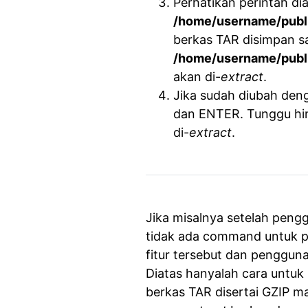
Perhatikan perintah dia
/home/username/publ
berkas TAR disimpan sa
/home/username/publ
akan di-
extract
.
Jika sudah diubah den
dan ENTER. Tunggu hin
di-
extract
.
Jika misalnya setelah pen
tidak ada command untuk pe
fitur tersebut dan penggu
Diatas hanyalah cara untu
berkas TAR disertai GZIP m