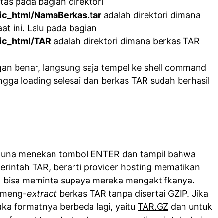
tas pada bagian direktori
ic_html/NamaBerkas.tar
adalah direktori dimana
at ini. Lalu pada bagian
ic_html/TAR
adalah direktori dimana berkas TAR
gan benar, langsung saja tempel ke shell command
gga loading selesai dan berkas TAR sudah berhasil
gguna menekan tombol ENTER dan tampil bahwa
rintah TAR, berarti provider hosting mematikan
na bisa meminta supaya mereka mengaktifkanya.
k meng-
extract
berkas TAR tanpa disertai GZIP. Jika
aka formatnya berbeda lagi, yaitu
TAR.GZ
dan untuk