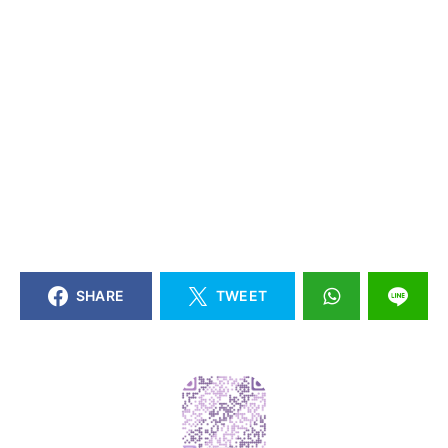
SHARE
TWEET