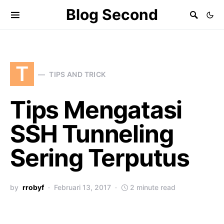
Blog Second
T
TIPS AND TRICK
Tips Mengatasi
SSH Tunneling
Sering Terputus
by
rrobyf
Februari 13, 2017
2 minute read