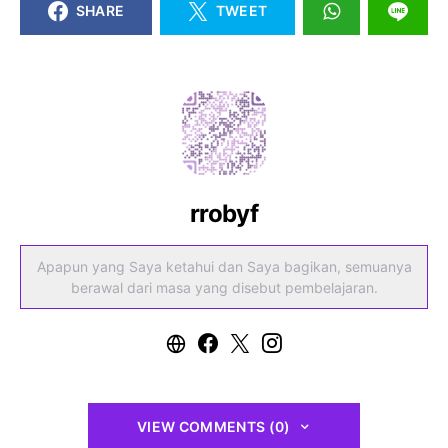
SHARE
TWEET
rrobyf
Apapun yang Saya ketahui dan Saya bagikan, semuanya
berawal dari masa yang disebut pembelajaran.
VIEW COMMENTS (0)