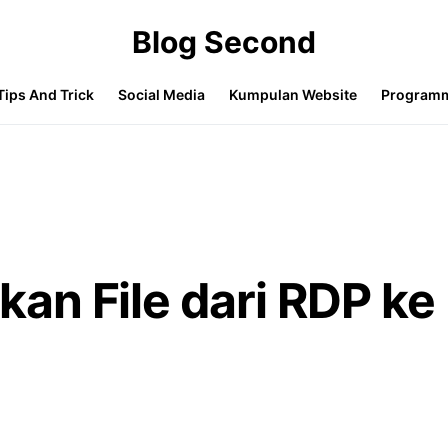
Blog Second
Tips And Trick
Social Media
Kumpulan Website
Program
an File dari RDP ke