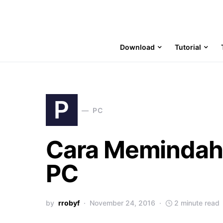
Download
Tutorial
P
PC
Cara Memindahk
PC
by
rrobyf
November 24, 2016
2 minute read