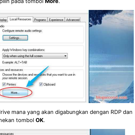
 pilih pada tombol
More
.
h drive mana yang akan digabungkan dengan RDP dan
enekan tombol
OK
.