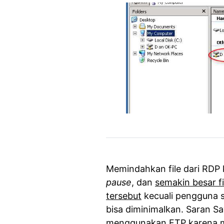
Memindahkan file dari RDP k
pause
, dan
semakin besar f
tersebut
kecuali pengguna s
bisa diminimalkan. Saran Sa
menggunakan FTP karena men