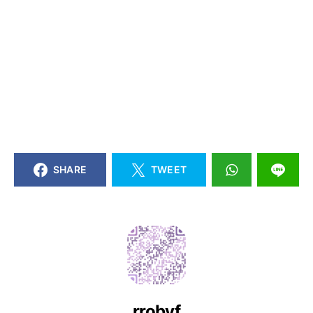
SHARE
TWEET
rrobyf