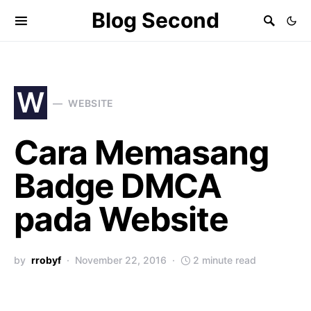
Blog Second
W
WEBSITE
Cara Memasang
Badge DMCA
pada Website
by
rrobyf
November 22, 2016
2 minute read