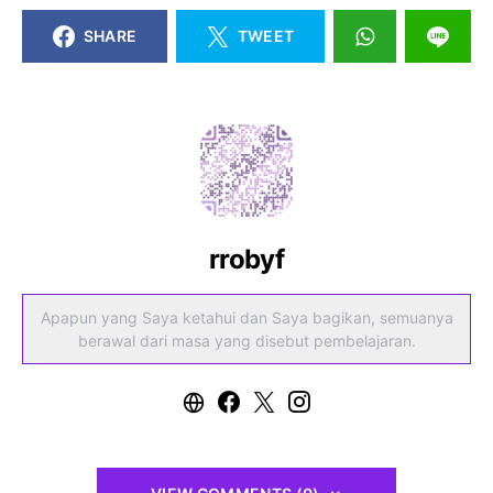
SHARE
TWEET
rrobyf
Apapun yang Saya ketahui dan Saya bagikan, semuanya
berawal dari masa yang disebut pembelajaran.