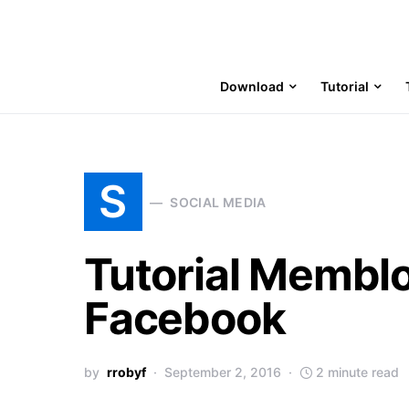
Download
Tutorial
S
SOCIAL MEDIA
Tutorial Memblo
Facebook
by
rrobyf
September 2, 2016
2 minute read