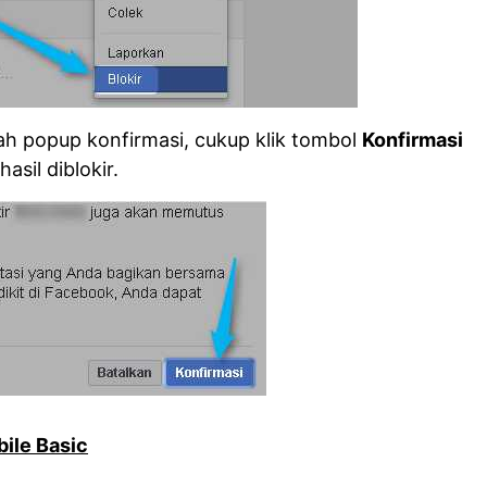
ah popup konfirmasi, cukup klik tombol
Konfirmasi
asil diblokir.
ile Basic