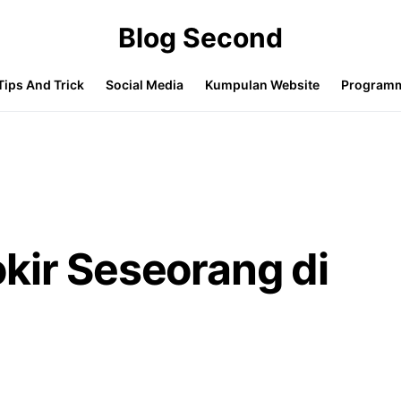
Blog Second
Tips And Trick
Social Media
Kumpulan Website
Program
kir Seseorang di