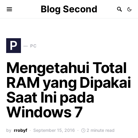
Blog Second
P
PC
Mengetahui Total
RAM yang Dipakai
Saat Ini pada
Windows 7
by
rrobyf
September 15, 2016
2 minute read