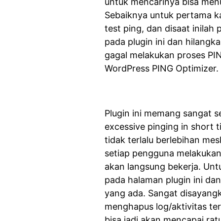
untuk mencarinya bisa men
Sebaiknya untuk pertama kal
test ping, dan disaat inilah
pada plugin ini dan hilangk
gagal melakukan proses PIN
WordPress PING Optimizer.
Plugin ini memang sangat se
excessive pinging in short
tidak terlalu berlebihan mes
setiap pengguna melakukan u
akan langsung bekerja. Untu
pada halaman plugin ini dan
yang ada. Sangat disayangk
menghapus log/aktivitas ters
bisa jadi akan mencapai rat