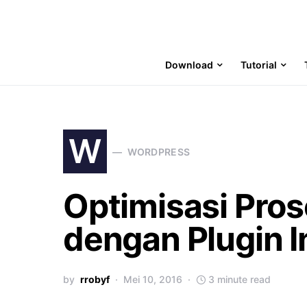
Download
Tutorial
W
WORDPRESS
Optimisasi Pros
dengan Plugin I
by
rrobyf
Mei 10, 2016
3 minute read