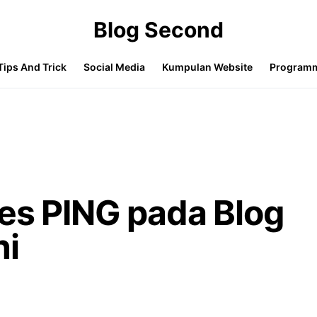
Blog Second
Tips And Trick
Social Media
Kumpulan Website
Program
es PING pada Blog
ni