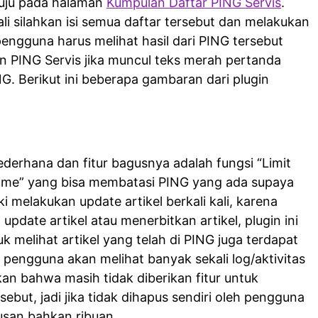
uju pada halaman
Kumpulan Daftar PING Servis
.
i silahkan isi semua daftar tersebut dan melakukan
 pengguna harus melihat hasil dari PING tersebut
an PING Servis jika muncul teks merah pertanda
G. Berikut ini beberapa gambaran dari plugin
derhana dan fitur bagusnya adalah fungsi “Limit
 time” yang bisa membatasi PING yang ada supaya
ki melakukan update artikel berkali kali, karena
pdate artikel atau menerbitkan artikel, plugin ini
k melihat artikel yang telah di PING juga terdapat
 pengguna akan melihat banyak sekali log/aktivitas
an bahwa masih tidak diberikan fitur untuk
ebut, jadi jika tidak dihapus sendiri oleh pengguna
usan bahkan ribuan.