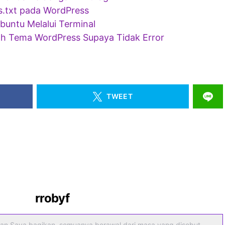
.txt pada WordPress
untu Melalui Terminal
h Tema WordPress Supaya Tidak Error
TWEET
rrobyf
an Saya bagikan, semuanya berawal dari masa yang disebut