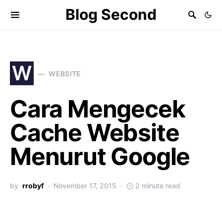
Blog Second
W
WEBSITE
Cara Mengecek
Cache Website
Menurut Google
by
rrobyf
November 17, 2015
2 minute read