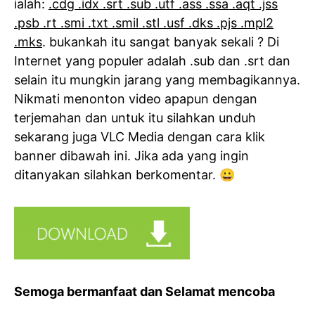
ialah:
.cdg .idx .srt .sub .utf .ass .ssa .aqt .jss
.psb .rt .smi .txt .smil .stl .usf .dks .pjs .mpl2
.mks
. bukankah itu sangat banyak sekali ? Di
Internet yang populer adalah .sub dan .srt dan
selain itu mungkin jarang yang membagikannya.
Nikmati menonton video apapun dengan
terjemahan dan untuk itu silahkan unduh
sekarang juga VLC Media dengan cara klik
banner dibawah ini. Jika ada yang ingin
ditanyakan silahkan berkomentar. 😀
Semoga bermanfaat dan Selamat mencoba