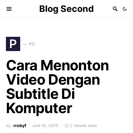
Blog Second
P
PC
Cara Menonton
Video Dengan
Subtitle Di
Komputer
by
rrobyf
Juni 16, 2015
2 minute read