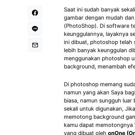
Saat ini sudah banyak seka
gambar dengan mudah dan c
(PhotoShop). Di software t
keunggulannya, layaknya se
ini dibuat, photoshop telah
lebih banyak keunggulan di
menggunakan photoshop u
background, menambah efek
Di photoshop memang sudah
namun yang akan Saya bagi
biasa, namun sungguh luar 
sekali untuk digunakan, J
memotong background gamba
kamu dapat memotongnya
yang dibuat oleh
onOne (On