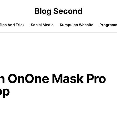
Blog Second
Tips And Trick
Social Media
Kumpulan Website
Program
n OnOne Mask Pro
op