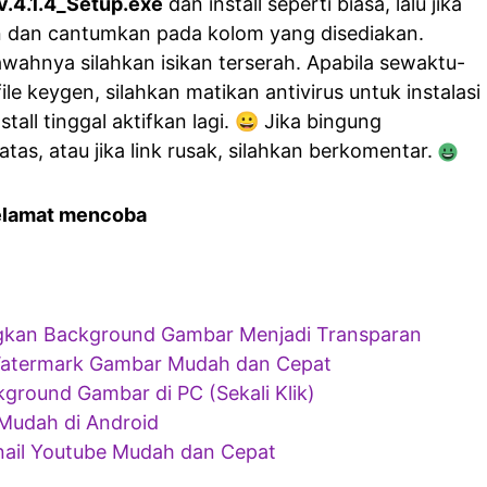
.4.1.4_Setup.exe
dan install seperti biasa, lalu jika
n dan cantumkan pada kolom yang disediakan.
ahnya silahkan isikan terserah. Apabila sewaktu-
le keygen, silahkan matikan antivirus untuk instalasi
stall tinggal aktifkan lagi. 😀 Jika bingung
tas, atau jika link rusak, silahkan berkomentar.
elamat mencoba
gkan Background Gambar Menjadi Transparan
Watermark Gambar Mudah dan Cepat
ground Gambar di PC (Sekali Klik)
 Mudah di Android
il Youtube Mudah dan Cepat