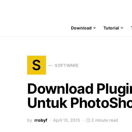
Download
Tutorial
S
SOFTWARE
Download Plugi
Untuk PhotoSh
by
rrobyf
April 10, 2015
2 minute read