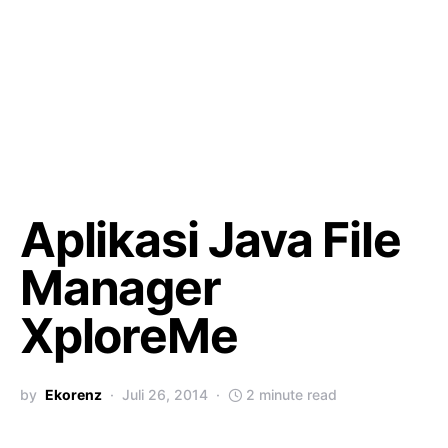
Aplikasi Java File
Manager
XploreMe
by
Ekorenz
Juli 26, 2014
2 minute read