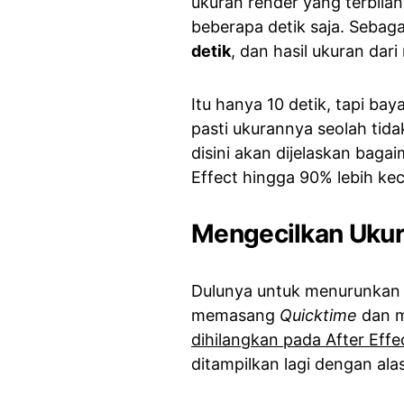
ukuran render yang terbilan
beberapa detik saja. Seba
detik
, dan hasil ukuran dari
Itu hanya 10 detik, tapi ba
pasti ukurannya seolah tid
disini akan dijelaskan bag
Effect hingga 90% lebih keci
Mengecilkan Ukura
Dulunya untuk menurunkan u
memasang
Quicktime
dan me
dihilangkan pada After Effec
ditampilkan lagi dengan ala