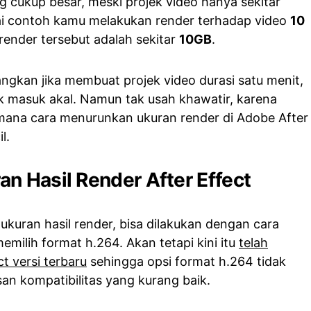
g cukup besar, meski projek video hanya sekitar
gai contoh kamu melakukan render terhadap video
10
 render tersebut adalah sekitar
10GB
.
yangkan jika membuat projek video durasi satu menit,
ak masuk akal. Namun tak usah khawatir, karena
aimana cara menurunkan ukuran render di Adobe After
l.
n Hasil Render After Effect
kuran hasil render, bisa dilakukan dengan cara
milih format h.264. Akan tetapi kini itu
telah
t versi terbaru
sehingga opsi format h.264 tidak
san kompatibilitas yang kurang baik.