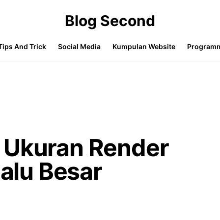
Blog Second
Tips And Trick
Social Media
Kumpulan Website
Program
 Ukuran Render
lalu Besar