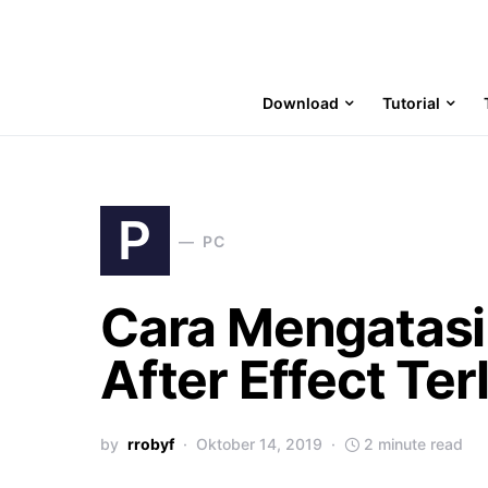
Download
Tutorial
P
PC
Cara Mengatasi
After Effect Ter
by
rrobyf
Oktober 14, 2019
2 minute read