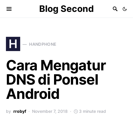
Blog Second
H
HANDPHONE
Cara Mengatur
DNS di Ponsel
Android
by
rrobyf
November 7, 2018
3 minute read