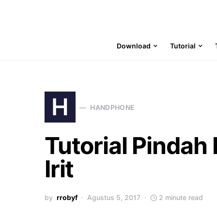
Download
Tutorial
H
HANDPHONE
Tutorial Pindah 
Irit
by
rrobyf
Agustus 5, 2017
2 minute read