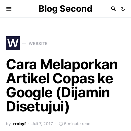
Blog Second
W
WEBSITE
Cara Melaporkan
Artikel Copas ke
Google (Dijamin
Disetujui)
by
rrobyf
Juli 7, 2017
5 minute read