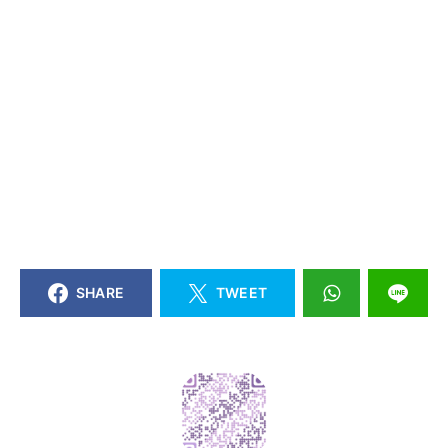
SHARE
TWEET