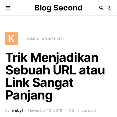
Blog Second
K
KUMPULAN WEBSITE
Trik Menjadikan
Sebuah URL atau
Link Sangat
Panjang
by
rrobyf
November 10, 2016
2 minute read