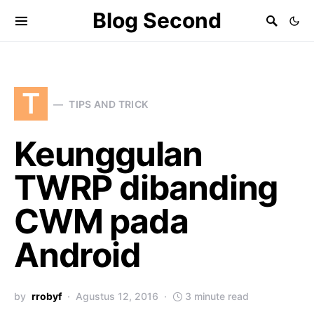
Blog Second
T
TIPS AND TRICK
Keunggulan
TWRP dibanding
CWM pada
Android
by
rrobyf
Agustus 12, 2016
3 minute read