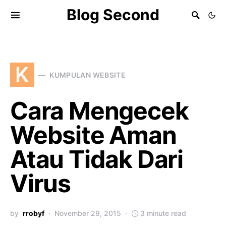
Blog Second
K
KUMPULAN WEBSITE
Cara Mengecek
Website Aman
Atau Tidak Dari
Virus
by
rrobyf
November 29, 2015
3 minute read