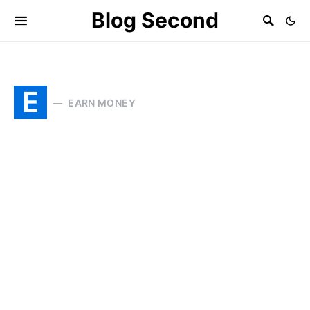
Blog Second
E
EARN MONEY