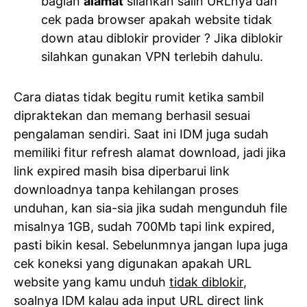
bagian
alamat
silahkan salin URLnya dan
cek pada browser apakah website tidak
down atau diblokir provider ? Jika diblokir
silahkan gunakan VPN terlebih dahulu.
Cara diatas tidak begitu rumit ketika sambil
dipraktekan dan memang berhasil sesuai
pengalaman sendiri. Saat ini IDM juga sudah
memiliki fitur refresh alamat download, jadi jika
link expired masih bisa diperbarui link
downloadnya tanpa kehilangan proses
unduhan, kan sia-sia jika sudah mengunduh file
misalnya 1GB, sudah 700Mb tapi link expired,
pasti bikin kesal. Sebelunmnya jangan lupa juga
cek koneksi yang digunakan apakah URL
website yang kamu unduh
tidak diblokir
,
soalnya IDM kalau ada input URL direct link