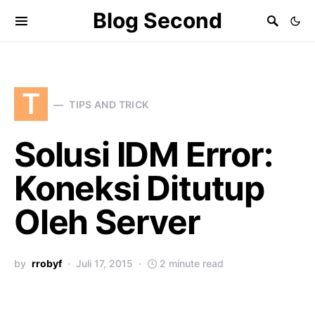
Blog Second
T
TIPS AND TRICK
Solusi IDM Error:
Koneksi Ditutup
Oleh Server
by
rrobyf
Juli 17, 2015
2 minute read