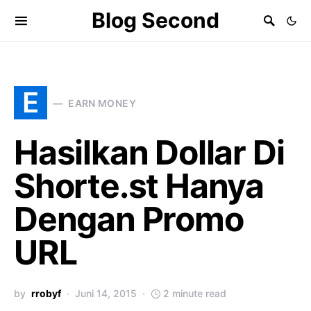
Blog Second
E
EARN MONEY
Hasilkan Dollar Di
Shorte.st Hanya
Dengan Promo
URL
by
rrobyf
Juni 14, 2015
2 minute read