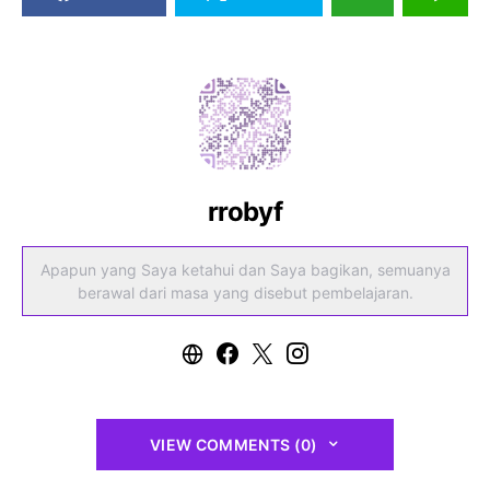
rrobyf
Apapun yang Saya ketahui dan Saya bagikan, semuanya
berawal dari masa yang disebut pembelajaran.
VIEW COMMENTS (0)