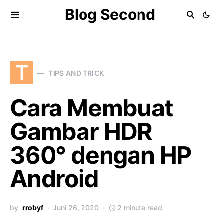
Blog Second
T
TIPS AND TRICK
Cara Membuat
Gambar HDR
360° dengan HP
Android
by
rrobyf
Juni 26, 2020
2 minute read