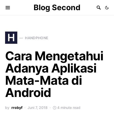
Blog Second
H
HANDPHONE
Cara Mengetahui
Adanya Aplikasi
Mata-Mata di
Android
by
rrobyf
Juni 7, 2018
4 minute read