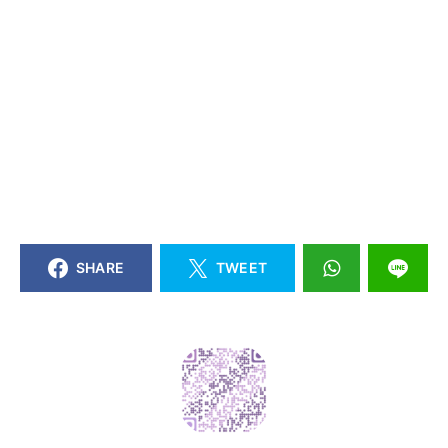
SHARE
TWEET