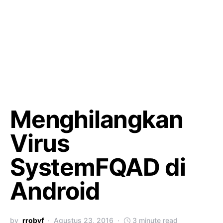
Menghilangkan
Virus
SystemFQAD di
Android
by
rrobyf
Agustus 23, 2016
3 minute read